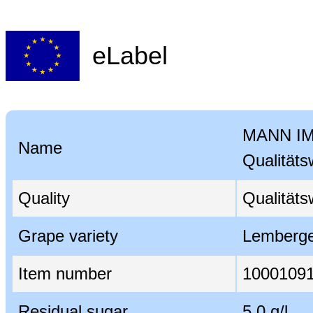
eLabel
MANN IM
Name
Qualitäts
Quality
Qualitäts
Grape variety
Lemberg
Item number
1000109
Residual sugar
5,0 g/l