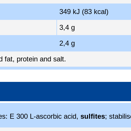
349 kJ (83 kcal)
3,4 g
2,4 g
fat, protein and salt.
ves: E 300 L-ascorbic acid,
sulfites
; stabili