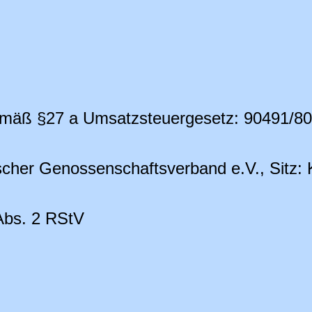
emäß §27 a Umsatzsteuergesetz: 90491/8
her Genossenschaftsverband e.V., Sitz: K
 Abs. 2 RStV