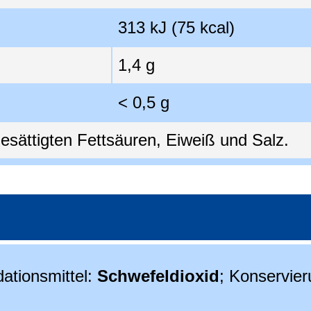
313 kJ (75 kcal)
1,4 g
< 0,5 g
esättigten Fettsäuren, Eiweiß und Salz.
ationsmittel:
Schwefeldioxid
; Konservier