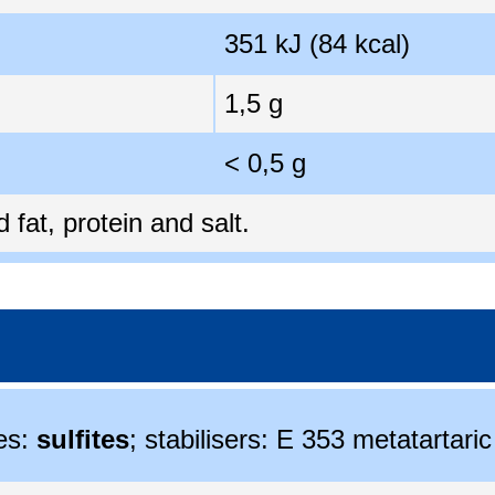
351 kJ (84 kcal)
1,5 g
< 0,5 g
fat, protein and salt.
ves:
sulfites
; stabilisers: E 353 metatartaric