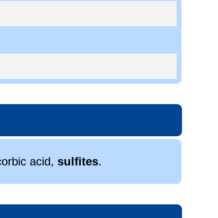
corbic acid,
sulfites
.