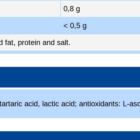
0,8 g
< 0,5 g
fat, protein and salt.
tartaric acid, lactic acid; antioxidants: L-as