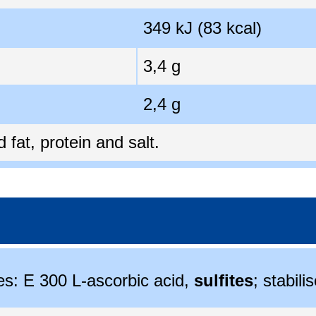
349 kJ (83 kcal)
3,4 g
2,4 g
fat, protein and salt.
ves: E 300 L-ascorbic acid,
sulfites
; stabili