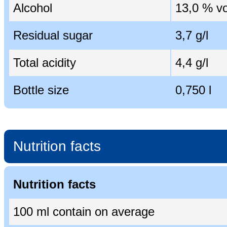
Alcohol
13,0 % vo
Residual sugar
3,7 g/l
Total acidity
4,4 g/l
Bottle size
0,750 l
Nutrition facts
Nutrition facts
100 ml contain on average