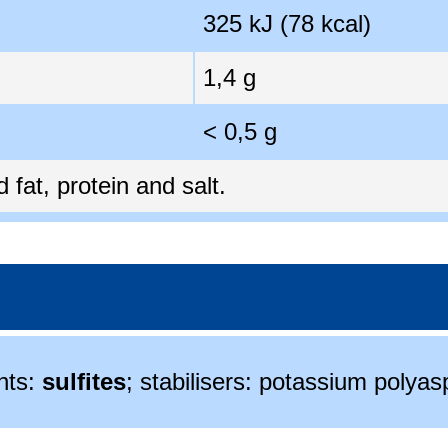
325 kJ (78 kcal)
1,4 g
< 0,5 g
fat, protein and salt.
nts:
sulfites
; stabilisers: potassium polyas